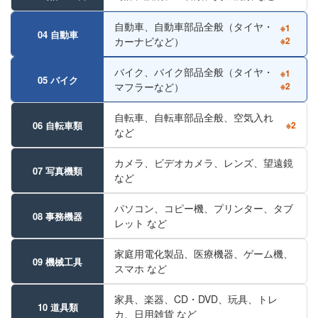
自動車、自動車部品全般（タイヤ・
※1
04 自動車
カーナビなど）
※2
バイク、バイク部品全般（タイヤ・
※1
05 バイク
マフラーなど）
※2
自転車、自転車部品全般、空気入れ
06 自転車類
※2
など
カメラ、ビデオカメラ、レンズ、望遠鏡
07 写真機類
など
パソコン、コピー機、プリンター、タブ
08 事務機器
レット など
家庭用電化製品、医療機器、ゲーム機、
09 機械工具
スマホ など
家具、楽器、CD・DVD、玩具、トレ
10 道具類
カ、日用雑貨 など