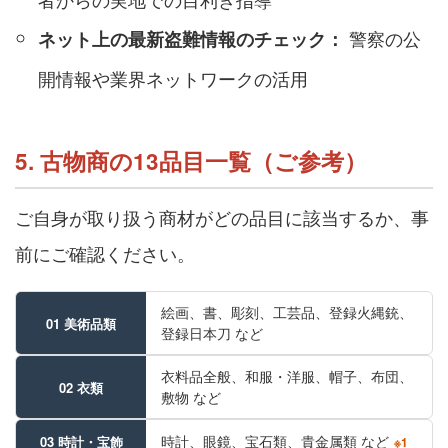
警察の公
ネット上の最新盗難情報のチェック：
開情報や業界ネットワークの活用
5. 古物商の13品目一覧（ご参考）
ご自身が取り扱う商材がどの品目に該当するか、事
前にご確認ください。
絵画、書、彫刻、工芸品、登録火縄銃、
01 美術品類
登録日本刀 など
衣料品全般、和服・洋服、帽子、布団、
02 衣類
敷物 など
時計、眼鏡、宝石類、貴金属類 など
03 時計・宝飾
※1