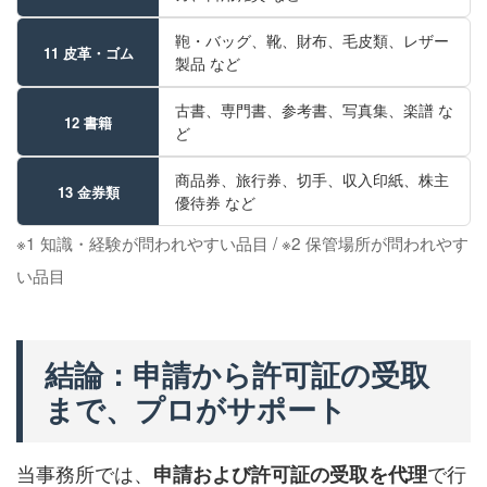
鞄・バッグ、靴、財布、毛皮類、レザー
11 皮革・ゴム
製品 など
古書、専門書、参考書、写真集、楽譜 な
12 書籍
ど
商品券、旅行券、切手、収入印紙、株主
13 金券類
優待券 など
※1 知識・経験が問われやすい品目 / ※2 保管場所が問われやす
い品目
結論：申請から許可証の受取
まで、プロがサポート
当事務所では、
で行
申請および許可証の受取を代理